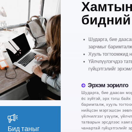
Хамтын
бидний
Шударга, бие дааса
зарчмыг баримталж
Хууль тогтоомжид н
Үйлчлүүлэгчдээ тат
гүйцэтгэлийг эрхэмл
Эрхэм зорилго
Шударга, бие даасан мэ
ёс зүйтэй, эрх тэгш байх
баримталж, хууль тогто
нийцсэн мэргэшсэн зөвл
үйлчилгээг үзүүлж, үйлч
татварын эрсдлээс хамг
Бид таныг
чанартай гүйцэтгэлийг э