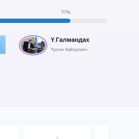
77
%
Ү.Галмандах
Үүсгэн байгуулагч