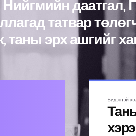
, Нийгмийн даатгал, 
ллагад татвар төлөг
, таны эрх ашгийг ха
Бидэнтэй хо
Тан
хэрэ