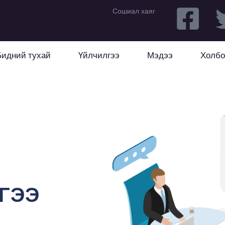
Сошиал хаяг
Бидний тухай
Үйлчилгээ
Мэдээ
Холбо
ГЭЭ​