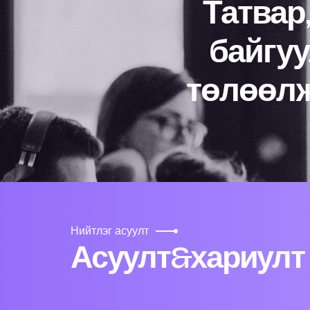
Татвар
байгуу
төлөөлж
Нийтлэг асуулт
Асуулт&хариулт