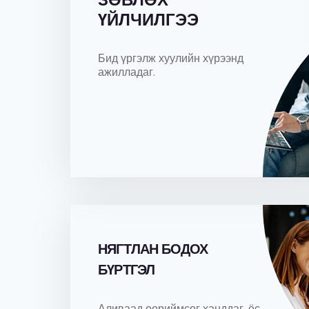
ЗӨВЛӨХ
ҮЙЛЧИЛГЭЭ
Бид үргэлж хуулийн хүрээнд
ажилладаг.
НЯГТЛАН БОДОХ
БҮРТГЭЛ
Аливаад өөриймсөг ханддаг, ёс