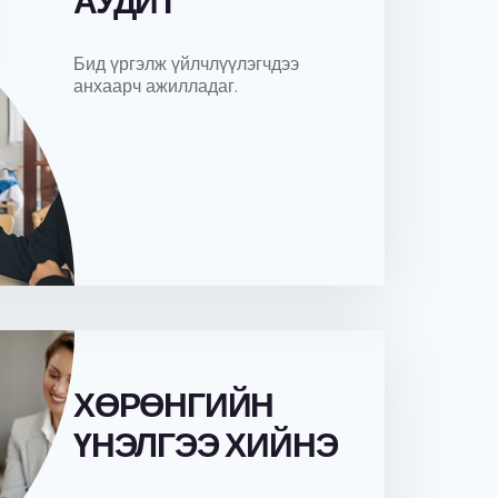
АУДИТ
Бид үргэлж үйлчлүүлэгчдээ
анхаарч ажилладаг.
ХӨРӨНГИЙН
ҮНЭЛГЭЭ ХИЙНЭ