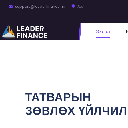
support@leaderfinance.mn
Хаяг
Эхлэл
ТАТВАРЫН
ЗӨВЛӨХ ҮЙЛЧИЛ