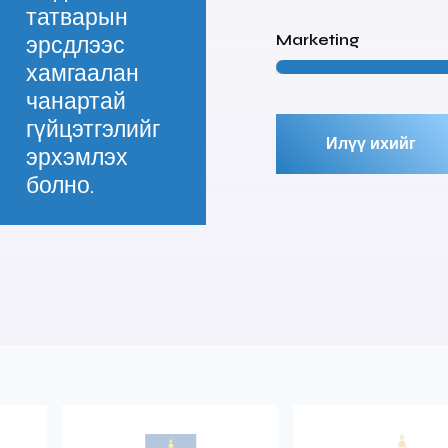
татварын
Marketing
эрсдлээс
хамгаалан
чанартай
гүйцэтгэлийг
Илүү ихийг
эрхэмлэх
болно.