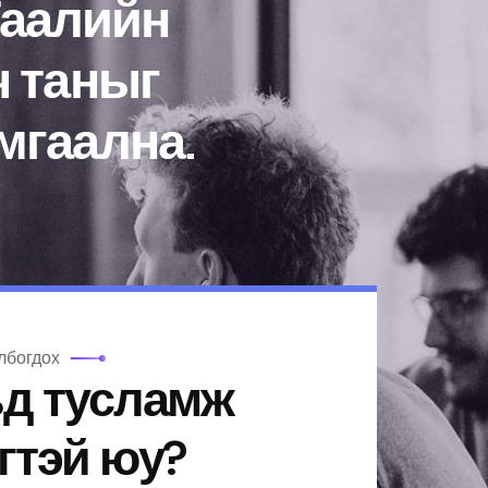
Гаалийн
ч таныг
мгаална.
лбогдох
ьд тусламж
гтэй юу?