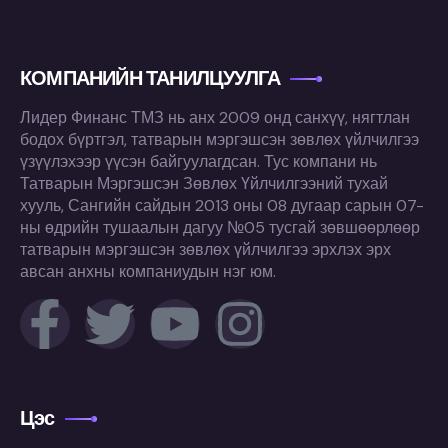
КОМПАНИЙН ТАНИЛЦУУЛГА
Лидер Финанс ТМЗ нь анх 2009 онд санхүү, нягтлан
бодох бүртгэл, татварын мэргэшсэн зөвлөх үйлчилгээ
үзүүлэхээр үүсэн байгуулагдсан. Тус компани нь
Татварын Мэргэшсэн Зөвлөх Үйлчилгээний тухай
хууль, Сангийн сайдын 2013 оны 08 дугаар сарын 07-
ны өдрийн тушаалын дагуу №05 тусгай зөвшөөрлөөр
татварын мэргэшсэн зөвлөх үйлчилгээ эрхлэх эрх
авсан анхны компаниудын нэг юм.
Цэс