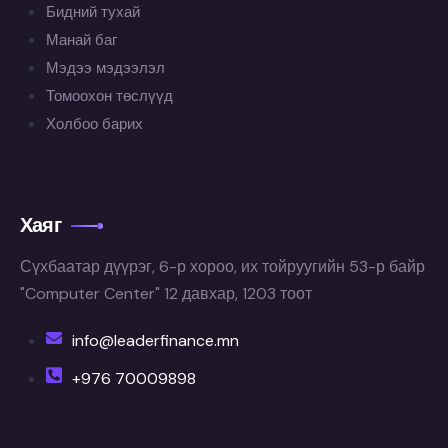
Бидний тухай
Манай баг
Мэдээ мэдээлэл
Томоохон төслүүд
Холбоо барих
Хаяг
Сүхбаатар дүүрэг, 6-р хороо, их тойруугийн 53-р байр
"Computer Center" 12 давхар, 1203 тоот
info@leaderfinance.mn
+976 70009898