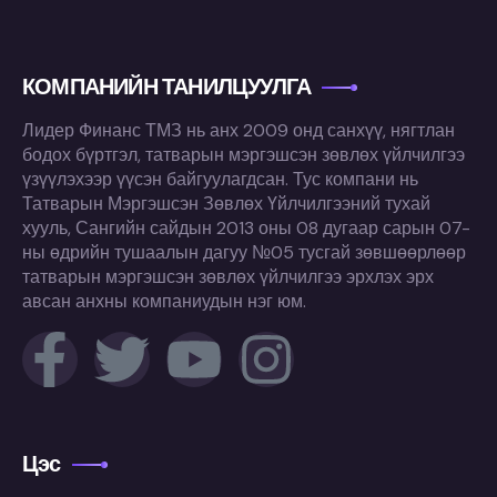
КОМПАНИЙН ТАНИЛЦУУЛГА
Лидер Финанс ТМЗ нь анх 2009 онд санхүү, нягтлан
бодох бүртгэл, татварын мэргэшсэн зөвлөх үйлчилгээ
үзүүлэхээр үүсэн байгуулагдсан. Тус компани нь
Татварын Мэргэшсэн Зөвлөх Үйлчилгээний тухай
хууль, Сангийн сайдын 2013 оны 08 дугаар сарын 07-
ны өдрийн тушаалын дагуу №05 тусгай зөвшөөрлөөр
татварын мэргэшсэн зөвлөх үйлчилгээ эрхлэх эрх
авсан анхны компаниудын нэг юм.
Цэс