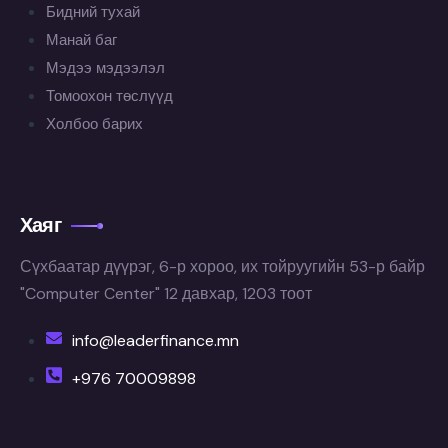
Бидний тухай
Манай баг
Мэдээ мэдээлэл
Томоохон төслүүд
Холбоо барих
Хаяг
Сүхбаатар дүүрэг, 6-р хороо, их тойруугийн 53-р байр
"Computer Center" 12 давхар, 1203 тоот
info@leaderfinance.mn
+976 70009898