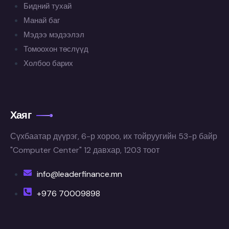
Бидний тухай
Манай баг
Мэдээ мэдээлэл
Томоохон төслүүд
Холбоо барих
Хаяг
Сүхбаатар дүүрэг, 6-р хороо, их тойруугийн 53-р байр
"Computer Center" 12 давхар, 1203 тоот
info@leaderfinance.mn
+976 70009898