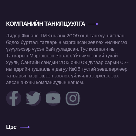
КОМПАНИЙН ТАНИЛЦУУЛГА
Лидер Финанс ТМЗ нь анх 2009 онд санхүү, нягтлан
бодох бүртгэл, татварын мэргэшсэн зөвлөх үйлчилгээ
үзүүлэхээр үүсэн байгуулагдсан. Тус компани нь
Татварын Мэргэшсэн Зөвлөх Үйлчилгээний тухай
хууль, Сангийн сайдын 2013 оны 08 дугаар сарын 07-
ны өдрийн тушаалын дагуу №05 тусгай зөвшөөрлөөр
татварын мэргэшсэн зөвлөх үйлчилгээ эрхлэх эрх
авсан анхны компаниудын нэг юм.
Цэс